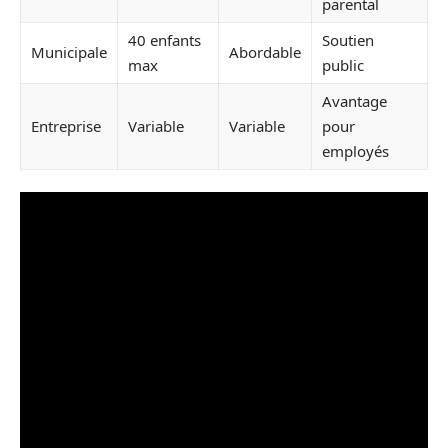
parental
40 enfants
Soutien
Municipale
Abordable
max
public
Avantage
Entreprise
Variable
Variable
pour
employés